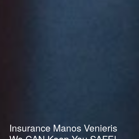
Insurance Manos Venieris
We CAN Keep You SAFE!