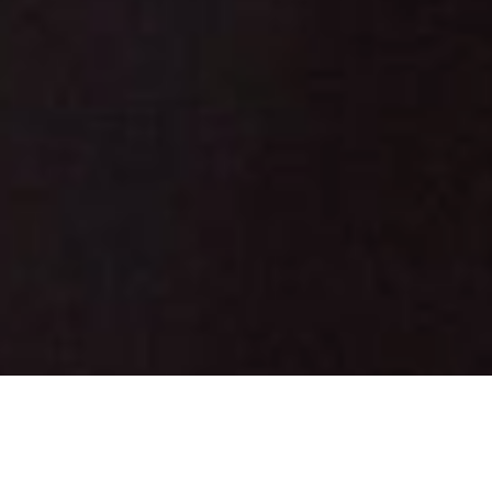
Καλώς ορίσατε στην IMV