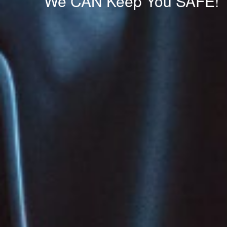
We CAN Keep You SAFE!