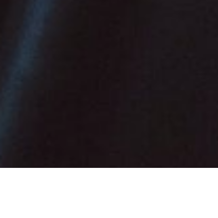
Καλώς ορίσατε στην IMV